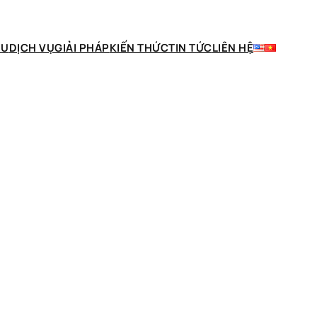
ỆU
DỊCH VỤ
GIẢI PHÁP
KIẾN THỨC
TIN TỨC
LIÊN HỆ