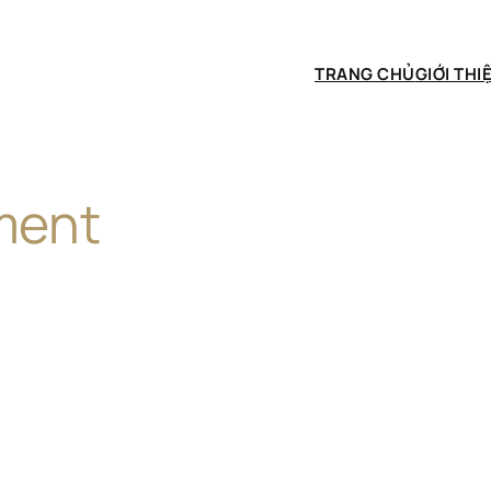
TRANG CHỦ
GIỚI THI
ment