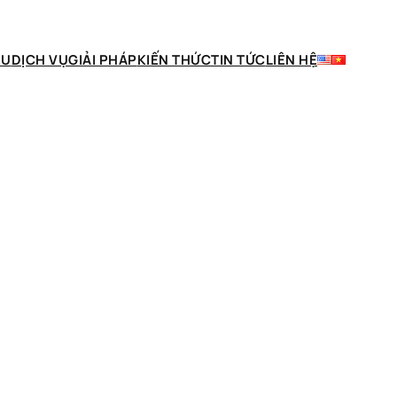
ỆU
DỊCH VỤ
GIẢI PHÁP
KIẾN THỨC
TIN TỨC
LIÊN HỆ