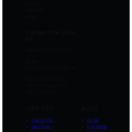
thương
hiệu bền
vững.”
THÔNG TIN LIÊN
HỆ
Hotline: 09333 80022
Email:
duyphuong@mondial.vn
Địa chỉ: Số 181 Cao
Thắng, Phường Hòa
Hưng, TP. HCM
LIÊN KẾT
BLOG
Trang chủ
Dự án
Giới thiệu
Giải pháp