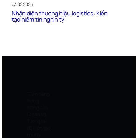
03.02.2026
Nhận diện thương hiệu logistics: Kiến
tạo niềm tin nghìn tỷ
“Cân bằng
trọng
lượng của
Di sản và
Tương lai
để kiến tạo
những