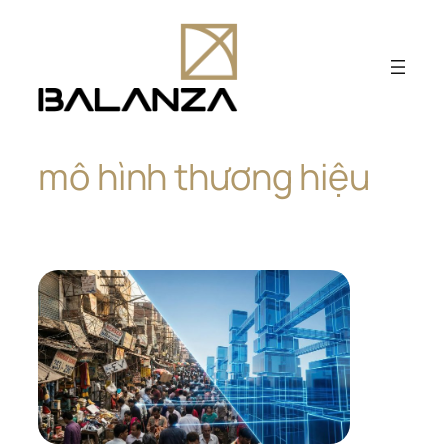
Chuyển
đến
phần
nội
dung
mô hình thương hiệu