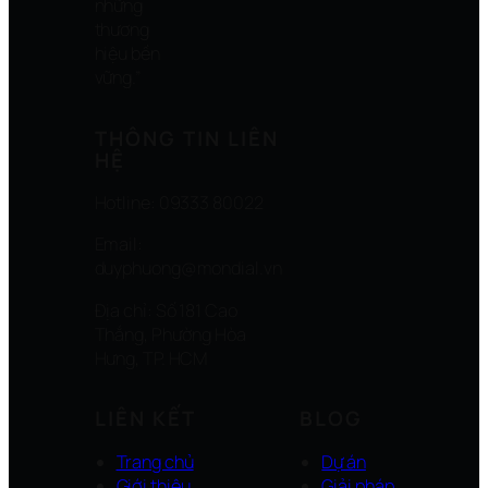
những
thương
hiệu bền
vững.”
THÔNG TIN LIÊN
HỆ
Hotline: 09333 80022
Email:
duyphuong@mondial.vn
Địa chỉ: Số 181 Cao
Thắng, Phường Hòa
Hưng, TP. HCM
LIÊN KẾT
BLOG
Trang chủ
Dự án
Giới thiệu
Giải pháp