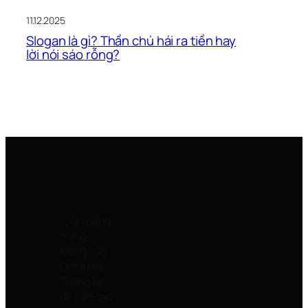
11.12.2025
Slogan là gì? Thần chú hái ra tiền hay
lời nói sáo rỗng?
“Cân bằng
trọng
lượng của
Di sản và
Tương lai
để kiến tạo