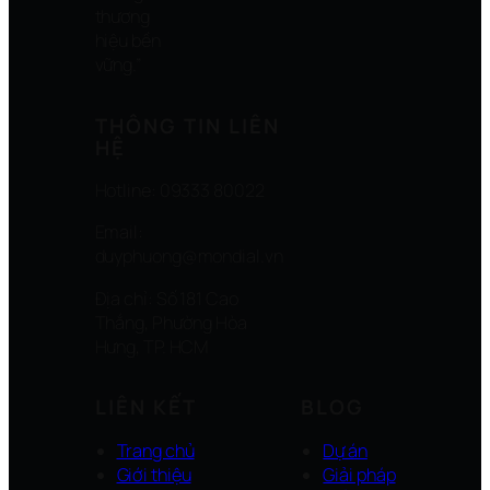
thương
hiệu bền
vững.”
THÔNG TIN LIÊN
HỆ
Hotline: 09333 80022
Email:
duyphuong@mondial.vn
Địa chỉ: Số 181 Cao
Thắng, Phường Hòa
Hưng, TP. HCM
LIÊN KẾT
BLOG
Trang chủ
Dự án
Giới thiệu
Giải pháp