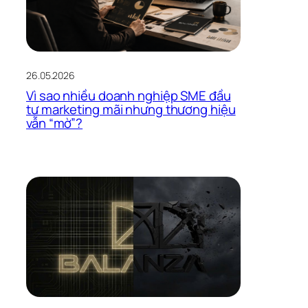
26.05.2026
Vì sao nhiều doanh nghiệp SME đầu
tư marketing mãi nhưng thương hiệu
vẫn “mờ”?