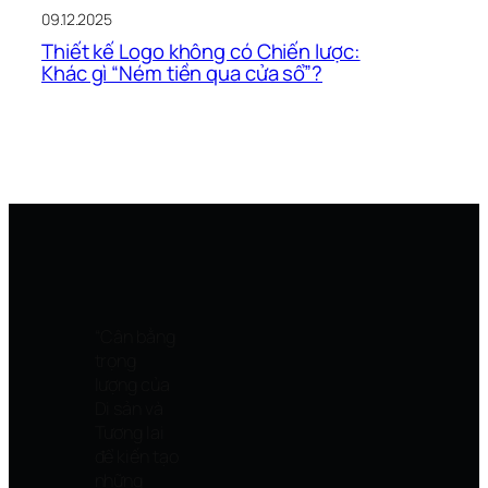
09.12.2025
Thiết kế Logo không có Chiến lược:
Khác gì “Ném tiền qua cửa sổ”?
“Cân bằng
trọng
lượng của
Di sản và
Tương lai
để kiến tạo
những