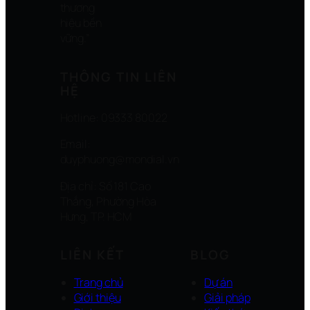
thương
hiệu bền
vững.”
THÔNG TIN LIÊN
HỆ
Hotline: 09333 80022
Email:
duyphuong@mondial.vn
Địa chỉ: Số 181 Cao
Thắng, Phường Hòa
Hưng, TP. HCM
LIÊN KẾT
BLOG
Trang chủ
Dự án
Giới thiệu
Giải pháp