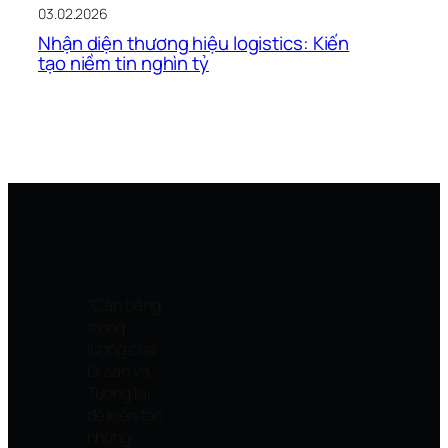
03.02.2026
Nhận diện thương hiệu logistics: Kiến
tạo niềm tin nghìn tỷ
“Cân bằng
trọng
lượng của
Di sản và
Tương lai
để kiến tạo
những