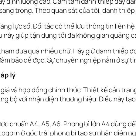
ấy định lượng cao. Cầm tấm danh thiếp dày dặn
ang trọng. Theo quan sát của tôi, danh thiếp 
ng lực số. Đối tác có thể lưu thông tin liên h
u này giúp tận dụng tối đa không gian quảng c
am đưa quá nhiều chữ. Hãy giữ danh thiếp đơn 
đảm bảo dễ đọc. Sự chuyên nghiệp nằm ở sự ti
áp lý
giá và hợp đồng chính thức. Thiết kế cần trang
ng bộ với nhận diện thương hiệu. Điều này tạo 
ớc chuẩn A4, A5, A6. Phong bì lớn A4 dùng để g
Logo in ở góc trái phong bì tạo sự nhận diện ng