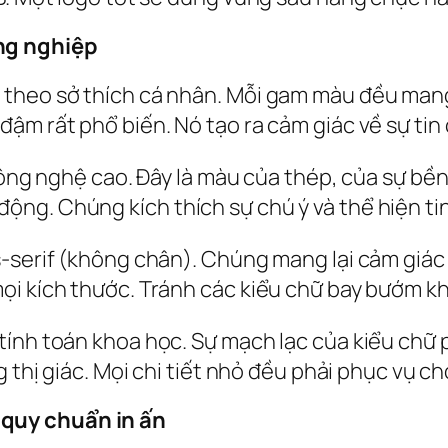
ng nghiệp
theo sở thích cá nhân. Mỗi gam màu đều mang 
ậm rất phổ biến. Nó tạo ra cảm giác về sự tin
 công nghệ cao. Đây là màu của thép, của sự bề
g. Chúng kích thích sự chú ý và thể hiện tin
-serif (không chân). Chúng mang lại cảm giác s
ọi kích thước. Tránh các kiểu chữ bay bướm kh
ính toán khoa học. Sự mạch lạc của kiểu chữ p
g thị giác. Mọi chi tiết nhỏ đều phải phục vụ c
quy chuẩn in ấn