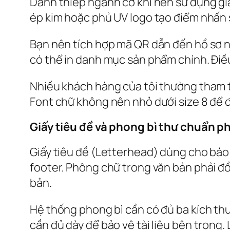
Danh thiếp ngành cơ khí nên sử dụng gi
ép kim hoặc phủ UV logo tạo điểm nhấn s
Bạn nên tích hợp mã QR dẫn đến hồ sơ nă
có thể in danh mục sản phẩm chính. Điề
Nhiều khách hàng của tôi thường tham th
Font chữ không nên nhỏ dưới size 8 để 
Giấy tiêu đề và phong bì thư chuẩn ph
Giấy tiêu đề (Letterhead) dùng cho báo 
footer. Phông chữ trong văn bản phải đồ
bản.
Hệ thống phong bì cần có đủ ba kích thư
cần đủ dày để bảo vệ tài liệu bên trong. 