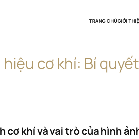
TRANG CHỦ
GIỚI THI
hiệu cơ khí: Bí quyế
cơ khí và vai trò của hình ản