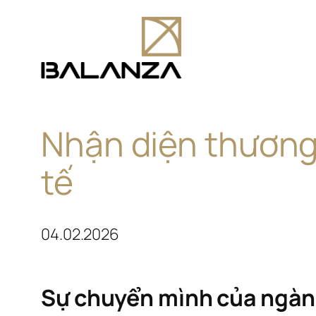
Chuyển
đến
phần
nội
dung
Nhận diện thương 
tế
04.02.2026
Sự chuyển mình của ngành 