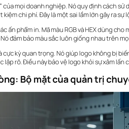
h” của mọi doanh nghiệp. Nó quy định cách sử 
 kiệm chi phí. Đây là một sai lầm lớn gây ra sự 
ác ấn phẩm in. Mã màu RGB và HEX dùng cho mô
. Nó đảm bảo màu sắc luôn giống nhau trên mọ
à cực kỳ quan trọng. Nó giúp logo không bị biến
lập rõ. Điều này bảo vệ logo khỏi sự xâm lấn 
ng: Bộ mặt của quản trị chu