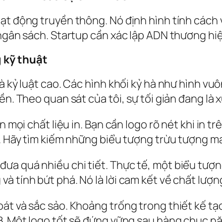
ạt động truyền thông. Nó định hình tính cách 
 ngân sách. Startup cần xác lập ADN thương hiệ
 kỹ thuật
à kỷ luật cao. Các hình khối kỷ hà như hình vuô
ền. Theo quan sát của tôi, sự tối giản đang là 
n mọi chất liệu in. Bạn cần logo rõ nét khi in t
g. Hãy tìm kiếm những biểu tượng trừu tượng m
a quá nhiều chi tiết. Thực tế, một biểu tượn
à tính bứt phá. Nó là lời cam kết về chất lượ
át và sắc sảo. Khoảng trống trong thiết kế tạo
2B. Một logo tốt sẽ đứng vững sau hàng chục n