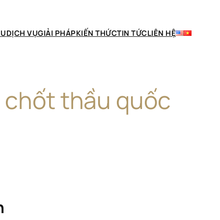
ỆU
DỊCH VỤ
GIẢI PHÁP
KIẾN THỨC
TIN TỨC
LIÊN HỆ
t chốt thầu quốc
h