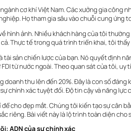
ngành cơ khí Việt Nam. Các xưởng gia công nhỏ
hiệp. Họ tham gia sâu vào chuỗi cung ứng to
t về hình ảnh. Nhiều khách hàng của tôi thường
cả. Thực tế trong quá trình triển khai, tôi thấ
 tài sản chiến lược của bạn. Nó quyết định năn
 FDI từ nước ngoài. Theo quan sát của tôi, uy t
g doanh thu lên đến 20%. Đây là con số đáng k
sự chính xác tuyệt đối. Độ tin cậy và năng lực c
ỉ để cho đẹp mắt. Chúng tôi kiến tạo sự cân bằ
riêng. Bài viết này là lộ trình toàn diện cho s
õi: ADN của sự chính xác