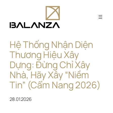
Chuyển
đến
phần
nội
dung
Hệ Thống Nhận Diện
Thương Hiệu Xây
Dựng: Đừng Chỉ Xây
Nhà, Hãy Xây “Niềm
Tin” (Cẩm Nang 2026)
28.01.2026