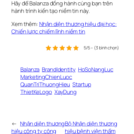
Hãy để Balanza đồng hành cùng bạn trên
hành trình kiến tạo niềm tin này.
Xem thêm:
Nhận diện thương hiệu đại học:
Chiến lược chiếm lĩnh niềm tin
5/5 – (3 bình chọn)
Balanza
BrandIdentity
HoSoNangLuc
MarketingChienLuoc
QuanTriThuongHieu
Startup
ThietKeLogo
XayDung
←
Nhận diện thương
Bộ Nhận diện thương
hiệu công ty công
hiệu bệnh viện thẩm