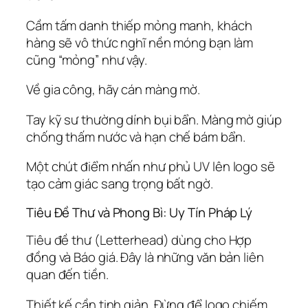
Cầm tấm danh thiếp mỏng manh, khách
hàng sẽ vô thức nghĩ nền móng bạn làm
cũng “mỏng” như vậy.
Về gia công, hãy cán màng mờ.
Tay kỹ sư thường dính bụi bẩn. Màng mờ giúp
chống thấm nước và hạn chế bám bẩn.
Một chút điểm nhấn như phủ UV lên logo sẽ
tạo cảm giác sang trọng bất ngờ.
Tiêu Đề Thư và Phong Bì: Uy Tín Pháp Lý
Tiêu đề thư (Letterhead) dùng cho Hợp
đồng và Báo giá. Đây là những văn bản liên
quan đến tiền.
Thiết kế cần tinh giản. Đừng để logo chiếm