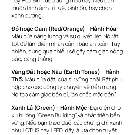
hay Hòa Bình đều dùng màu này. Nếu bạn
muốn hình ảnh trí tuệ, bình ổn, hãy chọn
xanh dương.
Đỏ hoặc Cam (Red/Orange) – Hành Hỏa:
Màu của năng lượng và sự quyết liệt. Nó rất
tốt để làm điểm nhấn cảnh báo an toàn. Tuy
nhiên, dùng quá nhiều sẽ gây cảm giác nóng
bức, căng thẳng.
Vàng Đất hoặc Nâu (Earth Tones) – Hành
Thổ:
Màu của đất, của sự vững chãi. Rất phù
hợp cho các công ty chuyên về nền móng.
Nó tạo cảm giác bền bỉ, “ăn chắc mặc bền”.
Xanh Lá (Green) – Hành Mộc:
Đại diện cho
xu hướng “Green Building” và phát triển bền
vững. Nếu bạn theo đuổi các chứng chỉ xanh
như LOTUS hay LEED, đây là lựa chọn tuyệt