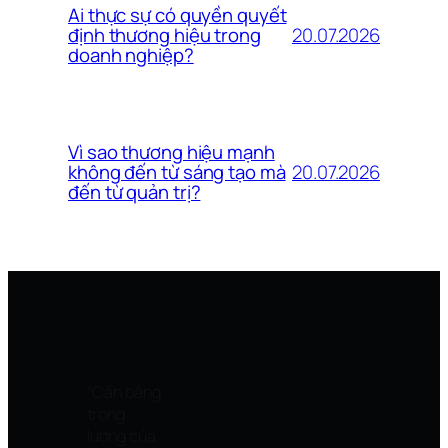
Ai thực sự có quyền quyết
20.07.2026
định thương hiệu trong
doanh nghiệp?
Vì sao thương hiệu mạnh
20.07.2026
không đến từ sáng tạo mà
đến từ quản trị?
“Cân bằng
trọng
lượng của